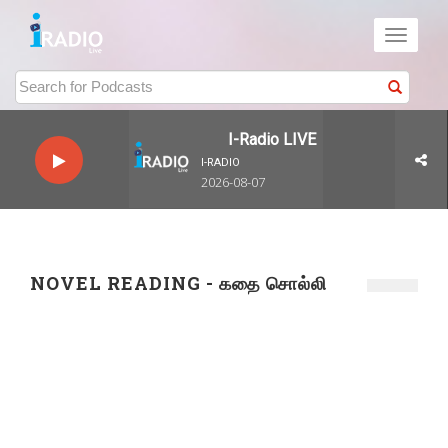
Toggle
navigati
I-Radio LIVE
I-RADIO
2026-08-07
NOVEL READING - கதை சொல்லி